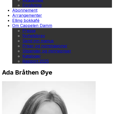
Akademisk
Forskning
Abonnement
Arrangementer
Elling bokkafé
Om Cappelen Damm
Presse
Nyhetsbrev
Send inn manus
Priser og nominasjoner
Stipender og minnepriser
Kataloger
Rapport 2025
Ada Bråthen Øye