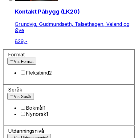
Kontakt Påbygg (LK20)
Grundvig, Gudmundseth, Talsethagen, Valand og
Øye
829,-
Format
Vis Format
Fleksibind
2
Språk
Vis Språk
Bokmål
1
Nynorsk
1
Utdanningsnivå
Vis Utdanningsnivå