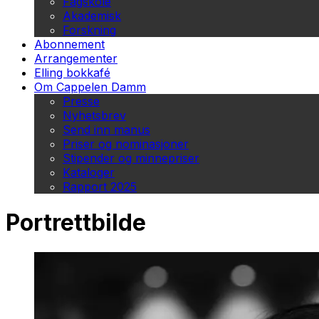
Fagskole
Akademisk
Forskning
Abonnement
Arrangementer
Elling bokkafé
Om Cappelen Damm
Presse
Nyhetsbrev
Send inn manus
Priser og nominasjoner
Stipender og minnepriser
Kataloger
Rapport 2025
Portrettbilde