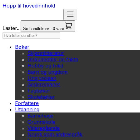
Hopp til hovedinnhold
Laster...
Se handlekurv - 0 vare
Bøker
Skjønnlitteratur
Dokumentar og fakta
Hobby og fritid
Barn og ungdom
Ung voksen
Serieromaner
Fagbøker
Skolebøker
Forfattere
Utdanning
Barnehage
Grunnskole
Videregående
Norsk som andrespråk