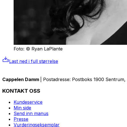
Foto: © Ryan LaPlante
Last ned i full størrelse
Cappelen Damm
| Postadresse: Postboks 1900 Sentrum, 
KONTAKT OSS
Kundeservice
Min side
Send inn manus
Presse
Vurderingseksemplar