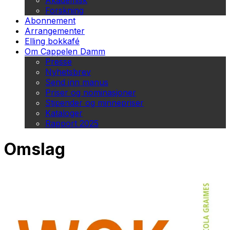
Akademisk
Forskning
Abonnement
Arrangementer
Elling bokkafé
Om Cappelen Damm
Presse
Nyhetsbrev
Send inn manus
Priser og nominasjoner
Stipender og minnepriser
Kataloger
Rapport 2025
Omslag