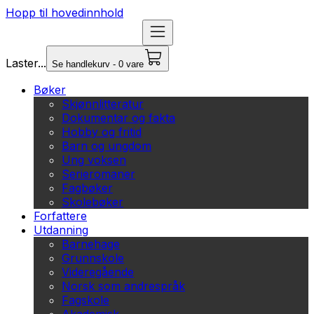
Hopp til hovedinnhold
Laster...
Se handlekurv - 0 vare
Bøker
Skjønnlitteratur
Dokumentar og fakta
Hobby og fritid
Barn og ungdom
Ung voksen
Serieromaner
Fagbøker
Skolebøker
Forfattere
Utdanning
Barnehage
Grunnskole
Videregående
Norsk som andrespråk
Fagskole