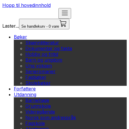
Hopp til hovedinnhold
Laster...
Se handlekurv - 0 vare
Bøker
Skjønnlitteratur
Dokumentar og fakta
Hobby og fritid
Barn og ungdom
Ung voksen
Serieromaner
Fagbøker
Skolebøker
Forfattere
Utdanning
Barnehage
Grunnskole
Videregående
Norsk som andrespråk
Fagskole