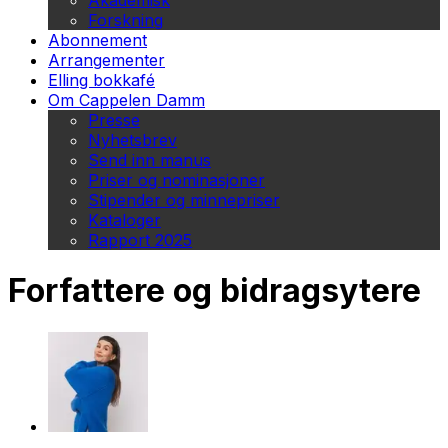
Akademisk
Forskning
Abonnement
Arrangementer
Elling bokkafé
Om Cappelen Damm
Presse
Nyhetsbrev
Send inn manus
Priser og nominasjoner
Stipender og minnepriser
Kataloger
Rapport 2025
Forfattere og bidragsytere