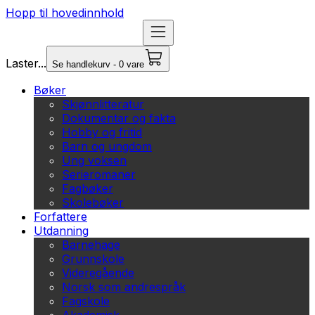
Hopp til hovedinnhold
Laster...
Se handlekurv - 0 vare
Bøker
Skjønnlitteratur
Dokumentar og fakta
Hobby og fritid
Barn og ungdom
Ung voksen
Serieromaner
Fagbøker
Skolebøker
Forfattere
Utdanning
Barnehage
Grunnskole
Videregående
Norsk som andrespråk
Fagskole