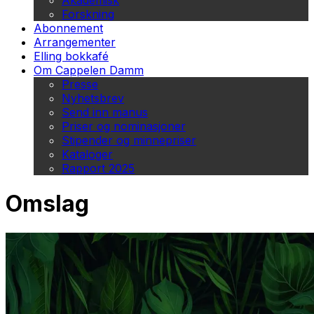
Akademisk
Forskning
Abonnement
Arrangementer
Elling bokkafé
Om Cappelen Damm
Presse
Nyhetsbrev
Send inn manus
Priser og nominasjoner
Stipender og minnepriser
Kataloger
Rapport 2025
Omslag