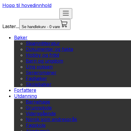
Hopp til hovedinnhold
Laster...
Se handlekurv - 0 vare
Bøker
Skjønnlitteratur
Dokumentar og fakta
Hobby og fritid
Barn og ungdom
Ung voksen
Serieromaner
Fagbøker
Skolebøker
Forfattere
Utdanning
Barnehage
Grunnskole
Videregående
Norsk som andrespråk
Fagskole