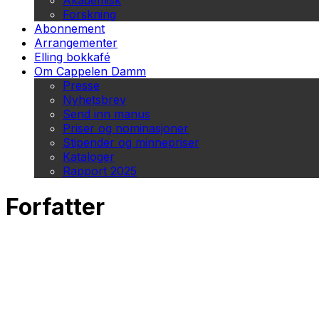
Akademisk
Forskning
Abonnement
Arrangementer
Elling bokkafé
Om Cappelen Damm
Presse
Nyhetsbrev
Send inn manus
Priser og nominasjoner
Stipender og minnepriser
Kataloger
Rapport 2025
Forfatter