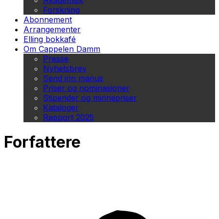
Akademisk
Forskning
Abonnement
Arrangementer
Elling bokkafé
Om Cappelen Damm
Presse
Nyhetsbrev
Send inn manus
Priser og nominasjoner
Stipender og minnepriser
Kataloger
Rapport 2025
Forfattere