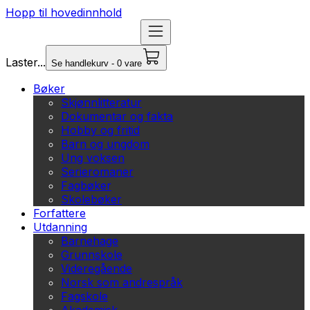
Hopp til hovedinnhold
Laster...
Se handlekurv - 0 vare
Bøker
Skjønnlitteratur
Dokumentar og fakta
Hobby og fritid
Barn og ungdom
Ung voksen
Serieromaner
Fagbøker
Skolebøker
Forfattere
Utdanning
Barnehage
Grunnskole
Videregående
Norsk som andrespråk
Fagskole