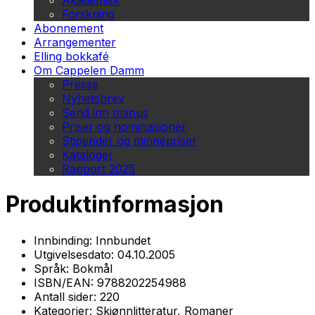
Akademisk
Forskning
Abonnement
Arrangementer
Elling bokkafé
Om Cappelen Damm
Presse
Nyhetsbrev
Send inn manus
Priser og nominasjoner
Stipender og minnepriser
Kataloger
Rapport 2025
Produktinformasjon
Innbinding:
Innbundet
Utgivelsesdato:
04.10.2005
Språk:
Bokmål
ISBN/EAN:
9788202254988
Antall sider:
220
Kategorier:
Skjønnlitteratur, Romaner