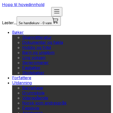
Hopp til hovedinnhold
Laster...
Se handlekurv - 0 vare
Bøker
Skjønnlitteratur
Dokumentar og fakta
Hobby og fritid
Barn og ungdom
Ung voksen
Serieromaner
Fagbøker
Skolebøker
Forfattere
Utdanning
Barnehage
Grunnskole
Videregående
Norsk som andrespråk
Fagskole