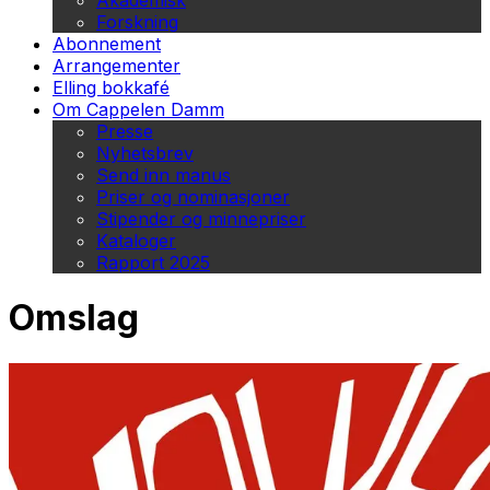
Akademisk
Forskning
Abonnement
Arrangementer
Elling bokkafé
Om Cappelen Damm
Presse
Nyhetsbrev
Send inn manus
Priser og nominasjoner
Stipender og minnepriser
Kataloger
Rapport 2025
Omslag