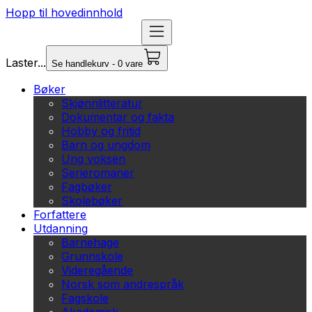
Hopp til hovedinnhold
Laster...
Se handlekurv - 0 vare
Bøker
Skjønnlitteratur
Dokumentar og fakta
Hobby og fritid
Barn og ungdom
Ung voksen
Serieromaner
Fagbøker
Skolebøker
Forfattere
Utdanning
Barnehage
Grunnskole
Videregående
Norsk som andrespråk
Fagskole