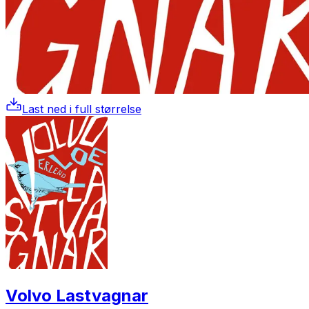
Last ned i full størrelse
Volvo Lastvagnar