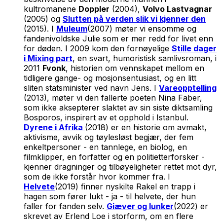
kultromanene
Doppler
(2004),
Volvo Lastvagnar
(2005) og
Slutten på verden slik vi kjenner den
(2015)
.
I
Muleum
(2007) møter vi ensomme og
fandenivoldske Julie som er mer redd for livet enn
for døden. I 2009 kom den fornøyelige
Stille dager
i Mixing part
, en svart, humoristisk samlivsroman, i
2011
Fvonk
, historien om vennskapet mellom en
tidligere gange- og mosjonsentusiast, og en litt
sliten statsminister ved navn Jens. I
Vareopptelling
(2013), møter vi den fallerte poeten Nina Faber,
som ikke aksepterer slaktet av sin siste diktsamling
Bosporos
, inspirert av et opphold i Istanbul.
Dyrene i Afrika
(2018) er en historie om avmakt,
aktivisme, avvik og tøylesløst begjær, der fem
enkeltpersoner - en tannlege, en biolog, en
filmklipper, en forfatter og en politietterforsker -
kjenner dragninger og tilbøyeligheter rettet mot dyr,
som de ikke forstår hvor kommer fra. I
Helvete
(2019) finner nyskilte Rakel en trapp i
hagen som fører lukt - ja - til helvete, der hun
faller for fanden selv.
Giæver og Iunker
(2022) er
skrevet av Erlend Loe i storform, om en flere