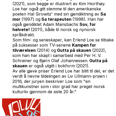
(2021), som begge er illustrert av Kim Hiorthøy.
Loe har også gitt stemme til den amerikanske
poeten Hal Sirowitz' med sin gjendiktning av
Sa
mor
(1997) og
Sa terapeuten
(1998). Han har
også gjendiktet Adam Mansbachs
Sov, for
helvete!
(2011), både til norsk og nynorsk
språkdrakt.
Som film- og serieskaper, kan Erlend Loe se tilbake
på suksesser som TV-seriene
Kampen for
tilværelsen
(2014) og
Gutta på skauen
(2022),
som han har skapt i samarbeid med Per H. V.
Schreiner og Bjørn Olaf Johannessen.
Gutta på
skauen
er også utgitt i bokform (2021).
Av alle gjeve priser Erlend Loe har blitt til del, er det
verdt å nevne tildelingen av Liv Ullmann-prsien i
2016, der juryen beskriver Loe som "en
multikunstner som i stor grad har preget norsk
kulturliv gjennom de siste 20 år."