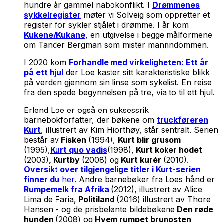
hundre år gammel nabokonflikt. I
Drømmenes
sykkelregister
møter vi Solveig som oppretter et
register for sykler stjålet i drømme. I år kom
Kukene/Kukane
, en utgivelse i begge målformene
om Tander Bergman som mister mannndommen.
I 2020 kom
Forhandle med virkeligheten: Ett år
på ett hjul
der Loe kaster sitt karakteristiske blikk
på verden gjennom sin linse som sykelist. En reise
fra den spede begynnelsen på tre, via to til ett hjul.
Erlend Loe er også en suksessrik
barnebokforfatter, der bøkene om
truckføreren
Kurt
, illustrert av Kim Hiorthøy, står sentralt. Serien
består av
Fisken
(1994),
Kurt blir grusom
(1995),
Kurt quo vadis
(1998),
Kurt koker hodet
(2003)
, Kurtby
(2008) og
Kurt kurér
(2010).
Oversikt over tilgjengelige titler i Kurt-serien
finner du
her
. Andre barnebøker fra Loes hånd er
Rumpemelk fra Afrika
(2012), illustrert av Alice
Lima de Faria,
Politiland
(2016) illustrert av Thore
Hansen - og de prisbelønte bildebøkene
Den røde
hunden
(2008) og
Hvem rumpet brunosten