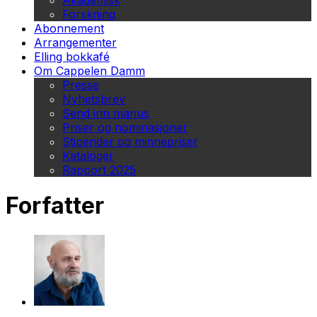
Akademisk
Forskning
Abonnement
Arrangementer
Elling bokkafé
Om Cappelen Damm
Presse
Nyhetsbrev
Send inn manus
Priser og nominasjoner
Stipender og minnepriser
Kataloger
Rapport 2025
Forfatter