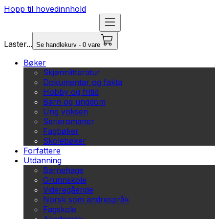
Hopp til hovedinnhold
Laster...
Se handlekurv - 0 vare
Bøker
Skjønnlitteratur
Dokumentar og fakta
Hobby og fritid
Barn og ungdom
Ung voksen
Serieromaner
Fagbøker
Skolebøker
Forfattere
Utdanning
Barnehage
Grunnskole
Videregående
Norsk som andrespråk
Fagskole