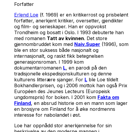
Forfatter
Erlend Loe
(f. 1969) er en kritikerrost og prisbelønt
forfatter, anerkjent kritiker, oversetter, gjendikter
og film- og serieskaper. Han er oppvokst
Trondheim og bosatt i Oslo. I 1993 debuterte han
med romanen
Tatt av kvinnen
. Det store
gjennombruddet kom med
Naiv.Super
(1996), som
ble en stor suksess både nasjonalt og
internasjonalt, og raskt fikk betegnelsen
generasjonsroman. I 1999 kom
dokumentarromanen
L
, en parodi på den
tradisjonelle ekspedisjonskulturen og denne
kulturens litterære sjanger. For
L
ble Loe tildelt
Bokhandlerprisen, og i 2006 mottok han også Prix
Européen des Jeunes Lecteurs (Europeisk
ungdomspris) for boken. I 2001 kom
Fakta om
Finland
, en absrud historie om en mann som lager
en brosjyre om Finland for å øke nordmenns
interesse for nabolandet i øst.
Loe har oppnådd stor anerkjennelse for sin
beskrivelse av den moderne mannen i