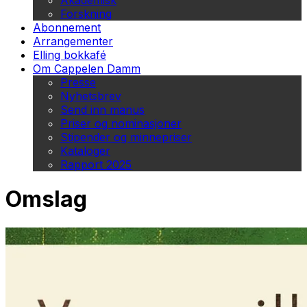
Akademisk
Forskning
Abonnement
Arrangementer
Elling bokkafé
Om Cappelen Damm
Presse
Nyhetsbrev
Send inn manus
Priser og nominasjoner
Stipender og minnepriser
Kataloger
Rapport 2025
Omslag