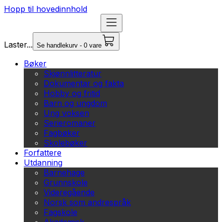
Hopp til hovedinnhold
Laster...
Se handlekurv - 0 vare
Bøker
Skjønnlitteratur
Dokumentar og fakta
Hobby og fritid
Barn og ungdom
Ung voksen
Serieromaner
Fagbøker
Skolebøker
Forfattere
Utdanning
Barnehage
Grunnskole
Videregående
Norsk som andrespråk
Fagskole