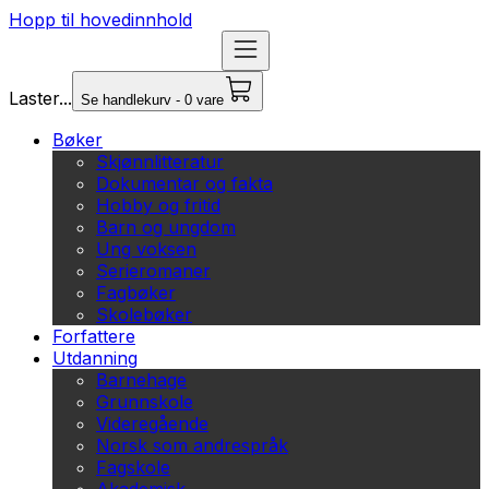
Hopp til hovedinnhold
Laster...
Se handlekurv - 0 vare
Bøker
Skjønnlitteratur
Dokumentar og fakta
Hobby og fritid
Barn og ungdom
Ung voksen
Serieromaner
Fagbøker
Skolebøker
Forfattere
Utdanning
Barnehage
Grunnskole
Videregående
Norsk som andrespråk
Fagskole