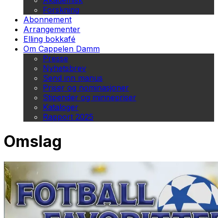
Akademisk
Forskning
Abonnement
Arrangementer
Elling bokkafé
Om Cappelen Damm
Presse
Nyhetsbrev
Send inn manus
Priser og nominasjoner
Stipender og minnepriser
Kataloger
Rapport 2025
Omslag