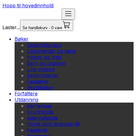
Hopp til hovedinnhold
Laster...
Se handlekurv - 0 vare
Bøker
Skjønnlitteratur
Dokumentar og fakta
Hobby og fritid
Barn og ungdom
Ung voksen
Serieromaner
Fagbøker
Skolebøker
Forfattere
Utdanning
Barnehage
Grunnskole
Videregående
Norsk som andrespråk
Fagskole