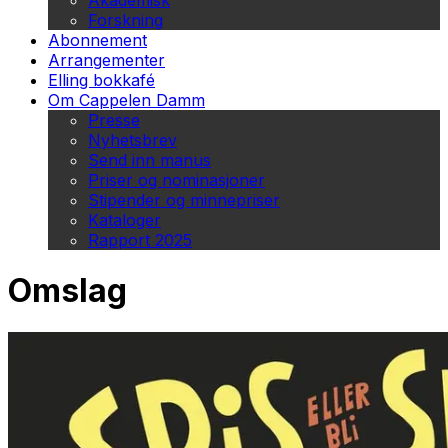
Akademisk
Forskning
Abonnement
Arrangementer
Elling bokkafé
Om Cappelen Damm
Presse
Nyhetsbrev
Send inn manus
Priser og nominasjoner
Stipender og minnepriser
Kataloger
Rapport 2025
Omslag