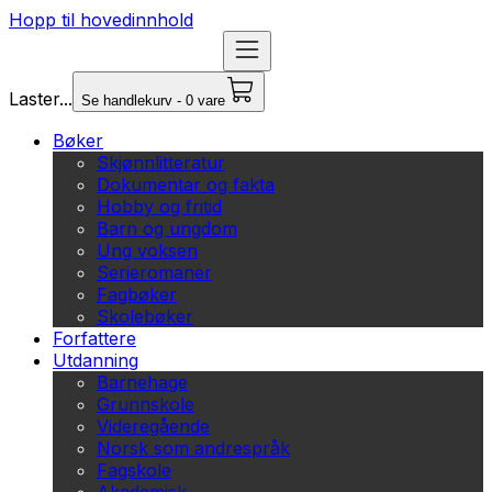
Hopp til hovedinnhold
Laster...
Se handlekurv - 0 vare
Bøker
Skjønnlitteratur
Dokumentar og fakta
Hobby og fritid
Barn og ungdom
Ung voksen
Serieromaner
Fagbøker
Skolebøker
Forfattere
Utdanning
Barnehage
Grunnskole
Videregående
Norsk som andrespråk
Fagskole