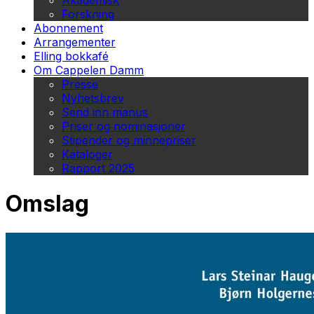
Akademisk
Forskning
Abonnement
Arrangementer
Elling bokkafé
Om Cappelen Damm
Presse
Nyhetsbrev
Send inn manus
Priser og nominasjoner
Stipender og minnepriser
Kataloger
Rapport 2025
Omslag