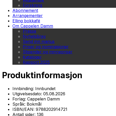
Akademisk
Forskning
Abonnement
Arrangementer
Elling bokkafé
Om Cappelen Damm
Presse
Nyhetsbrev
Send inn manus
Priser og nominasjoner
Stipender og minnepriser
Kataloger
Rapport 2025
Produktinformasjon
Innbinding:
Innbundet
Utgivelsesdato:
05.08.2026
Forlag:
Cappelen Damm
Språk:
Bokmål
ISBN/EAN:
9788202914721
Antall sider:
136