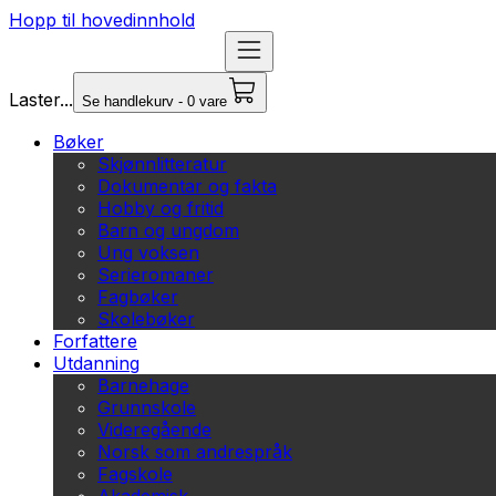
Hopp til hovedinnhold
Laster...
Se handlekurv - 0 vare
Bøker
Skjønnlitteratur
Dokumentar og fakta
Hobby og fritid
Barn og ungdom
Ung voksen
Serieromaner
Fagbøker
Skolebøker
Forfattere
Utdanning
Barnehage
Grunnskole
Videregående
Norsk som andrespråk
Fagskole