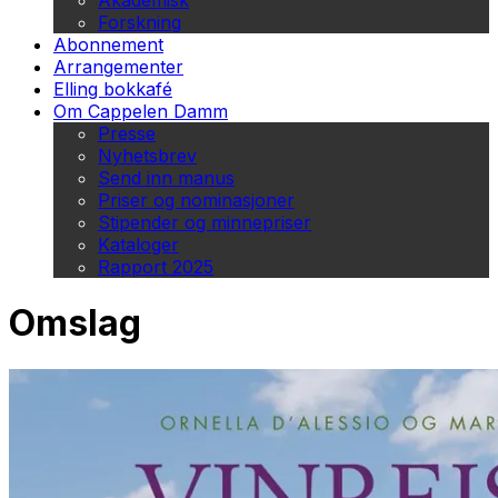
Akademisk
Forskning
Abonnement
Arrangementer
Elling bokkafé
Om Cappelen Damm
Presse
Nyhetsbrev
Send inn manus
Priser og nominasjoner
Stipender og minnepriser
Kataloger
Rapport 2025
Omslag