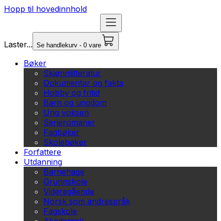
Hopp til hovedinnhold
Laster...
Se handlekurv - 0 vare
Bøker
Skjønnlitteratur
Dokumentar og fakta
Hobby og fritid
Barn og ungdom
Ung voksen
Serieromaner
Fagbøker
Skolebøker
Forfattere
Utdanning
Barnehage
Grunnskole
Videregående
Norsk som andrespråk
Fagskole