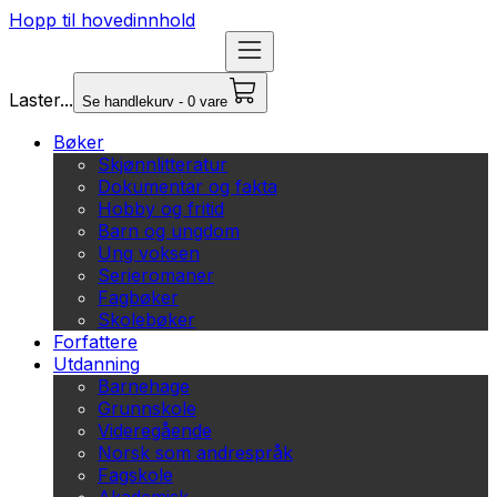
Hopp til hovedinnhold
Laster...
Se handlekurv - 0 vare
Bøker
Skjønnlitteratur
Dokumentar og fakta
Hobby og fritid
Barn og ungdom
Ung voksen
Serieromaner
Fagbøker
Skolebøker
Forfattere
Utdanning
Barnehage
Grunnskole
Videregående
Norsk som andrespråk
Fagskole