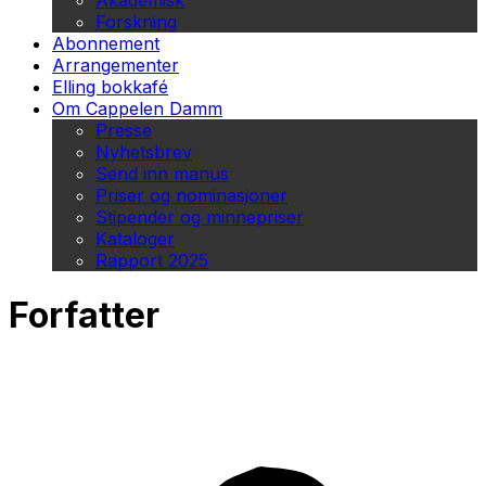
Akademisk
Forskning
Abonnement
Arrangementer
Elling bokkafé
Om Cappelen Damm
Presse
Nyhetsbrev
Send inn manus
Priser og nominasjoner
Stipender og minnepriser
Kataloger
Rapport 2025
Forfatter