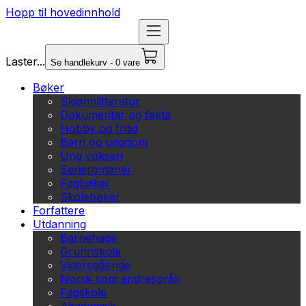
Hopp til hovedinnhold
Laster...
Se handlekurv - 0 vare
Bøker
Skjønnlitteratur
Dokumentar og fakta
Hobby og fritid
Barn og ungdom
Ung voksen
Serieromaner
Fagbøker
Skolebøker
Forfattere
Utdanning
Barnehage
Grunnskole
Videregående
Norsk som andrespråk
Fagskole