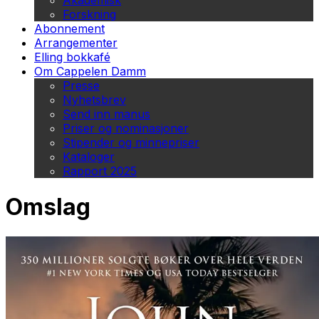
Akademisk
Forskning
Abonnement
Arrangementer
Elling bokkafé
Om Cappelen Damm
Presse
Nyhetsbrev
Send inn manus
Priser og nominasjoner
Stipender og minnepriser
Kataloger
Rapport 2025
Omslag