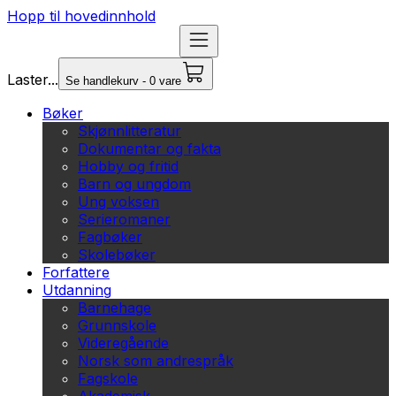
Hopp til hovedinnhold
Laster...
Se handlekurv - 0 vare
Bøker
Skjønnlitteratur
Dokumentar og fakta
Hobby og fritid
Barn og ungdom
Ung voksen
Serieromaner
Fagbøker
Skolebøker
Forfattere
Utdanning
Barnehage
Grunnskole
Videregående
Norsk som andrespråk
Fagskole