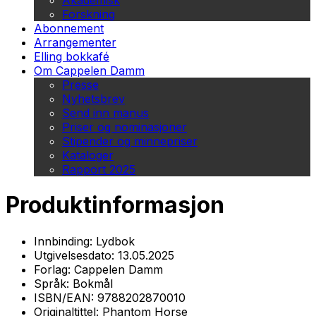
Akademisk
Forskning
Abonnement
Arrangementer
Elling bokkafé
Om Cappelen Damm
Presse
Nyhetsbrev
Send inn manus
Priser og nominasjoner
Stipender og minnepriser
Kataloger
Rapport 2025
Produktinformasjon
Innbinding:
Lydbok
Utgivelsesdato:
13.05.2025
Forlag:
Cappelen Damm
Språk:
Bokmål
ISBN/EAN:
9788202870010
Originaltittel:
Phantom Horse