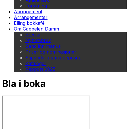
Akademisk
Forskning
Abonnement
Arrangementer
Elling bokkafé
Om Cappelen Damm
Presse
Nyhetsbrev
Send inn manus
Priser og nominasjoner
Stipender og minnepriser
Kataloger
Rapport 2025
Bla i boka