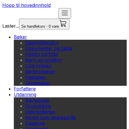
Hopp til hovedinnhold
Laster...
Se handlekurv - 0 vare
Bøker
Skjønnlitteratur
Dokumentar og fakta
Hobby og fritid
Barn og ungdom
Ung voksen
Serieromaner
Fagbøker
Skolebøker
Forfattere
Utdanning
Barnehage
Grunnskole
Videregående
Norsk som andrespråk
Fagskole