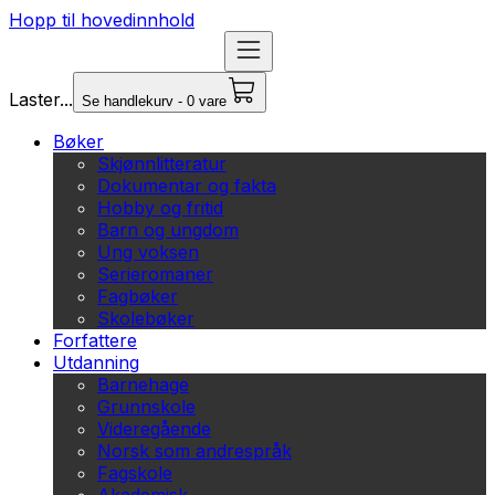
Hopp til hovedinnhold
Laster...
Se handlekurv - 0 vare
Bøker
Skjønnlitteratur
Dokumentar og fakta
Hobby og fritid
Barn og ungdom
Ung voksen
Serieromaner
Fagbøker
Skolebøker
Forfattere
Utdanning
Barnehage
Grunnskole
Videregående
Norsk som andrespråk
Fagskole