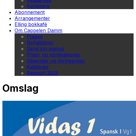
Akademisk
Forskning
Abonnement
Arrangementer
Elling bokkafé
Om Cappelen Damm
Presse
Nyhetsbrev
Send inn manus
Priser og nominasjoner
Stipender og minnepriser
Kataloger
Rapport 2025
Omslag