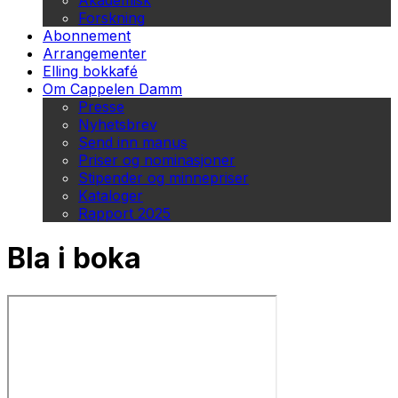
Akademisk
Forskning
Abonnement
Arrangementer
Elling bokkafé
Om Cappelen Damm
Presse
Nyhetsbrev
Send inn manus
Priser og nominasjoner
Stipender og minnepriser
Kataloger
Rapport 2025
Bla i boka