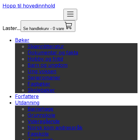
Hopp til hovedinnhold
Laster...
Se handlekurv - 0 vare
Bøker
Skjønnlitteratur
Dokumentar og fakta
Hobby og fritid
Barn og ungdom
Ung voksen
Serieromaner
Fagbøker
Skolebøker
Forfattere
Utdanning
Barnehage
Grunnskole
Videregående
Norsk som andrespråk
Fagskole