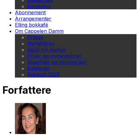
Akademisk
Forskning
Abonnement
Arrangementer
Elling bokkafé
Om Cappelen Damm
Presse
Nyhetsbrev
Send inn manus
Priser og nominasjoner
Stipender og minnepriser
Kataloger
Rapport 2025
Forfattere