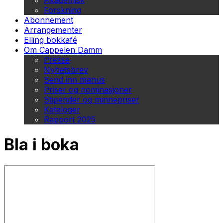
Akademisk
Forskning
Abonnement
Arrangementer
Elling bokkafé
Om Cappelen Damm
Presse
Nyhetsbrev
Send inn manus
Priser og nominasjoner
Stipender og minnepriser
Kataloger
Rapport 2025
Bla i boka