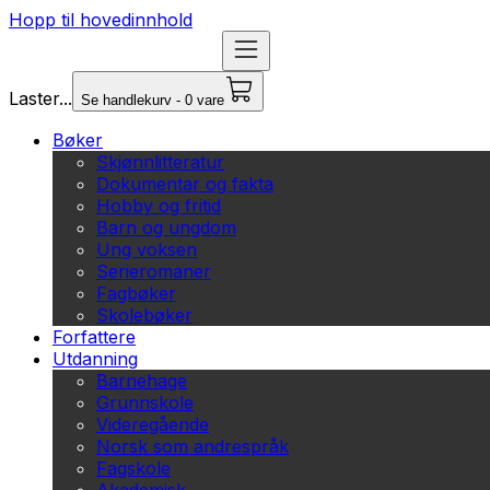
Hopp til hovedinnhold
Laster...
Se handlekurv - 0 vare
Bøker
Skjønnlitteratur
Dokumentar og fakta
Hobby og fritid
Barn og ungdom
Ung voksen
Serieromaner
Fagbøker
Skolebøker
Forfattere
Utdanning
Barnehage
Grunnskole
Videregående
Norsk som andrespråk
Fagskole