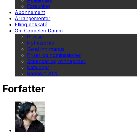
Akademisk
Forskning
Abonnement
Arrangementer
Elling bokkafé
Om Cappelen Damm
Presse
Nyhetsbrev
Send inn manus
Priser og nominasjoner
Stipender og minnepriser
Kataloger
Rapport 2025
Forfatter