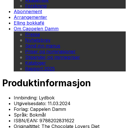
Akademisk
Forskning
Abonnement
Arrangementer
Elling bokkafé
Om Cappelen Damm
Presse
Nyhetsbrev
Send inn manus
Priser og nominasjoner
Stipender og minnepriser
Kataloger
Rapport 2025
Produktinformasjon
Innbinding:
Lydbok
Utgivelsesdato:
11.03.2024
Forlag:
Cappelen Damm
Språk:
Bokmål
ISBN/EAN:
9788202831622
Originaltittel:
The Chocolate Lovers Diet