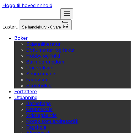
Hopp til hovedinnhold
Laster...
Se handlekurv - 0 vare
Bøker
Skjønnlitteratur
Dokumentar og fakta
Hobby og fritid
Barn og ungdom
Ung voksen
Serieromaner
Fagbøker
Skolebøker
Forfattere
Utdanning
Barnehage
Grunnskole
Videregående
Norsk som andrespråk
Fagskole