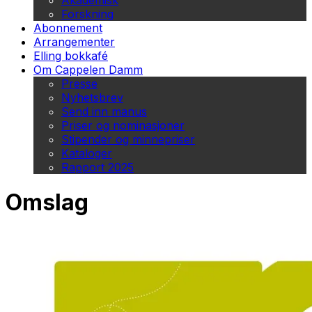
Akademisk
Forskning
Abonnement
Arrangementer
Elling bokkafé
Om Cappelen Damm
Presse
Nyhetsbrev
Send inn manus
Priser og nominasjoner
Stipender og minnepriser
Kataloger
Rapport 2025
Omslag