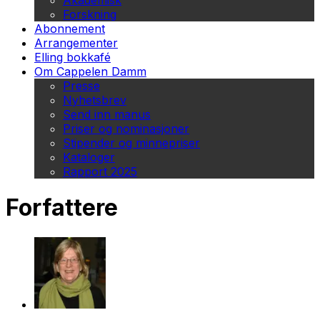
Akademisk
Forskning
Abonnement
Arrangementer
Elling bokkafé
Om Cappelen Damm
Presse
Nyhetsbrev
Send inn manus
Priser og nominasjoner
Stipender og minnepriser
Kataloger
Rapport 2025
Forfattere