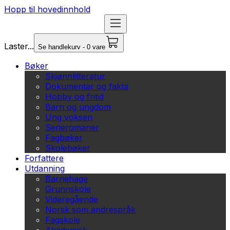
Hopp til hovedinnhold
Laster...
Se handlekurv - 0 vare
Bøker
Skjønnlitteratur
Dokumentar og fakta
Hobby og fritid
Barn og ungdom
Ung voksen
Serieromaner
Fagbøker
Skolebøker
Forfattere
Utdanning
Barnehage
Grunnskole
Videregående
Norsk som andrespråk
Fagskole