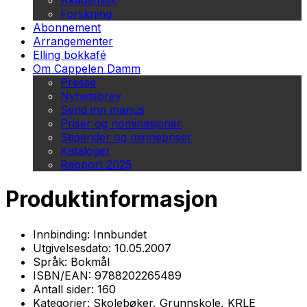
Akademisk
Forskning
Abonnement
Arrangementer
Elling bokkafé
Om Cappelen Damm
Presse
Nyhetsbrev
Send inn manus
Priser og nominasjoner
Stipender og minnepriser
Kataloger
Rapport 2025
Produktinformasjon
Innbinding:
Innbundet
Utgivelsesdato:
10.05.2007
Språk:
Bokmål
ISBN/EAN:
9788202265489
Antall sider:
160
Kategorier:
Skolebøker, Grunnskole, KRLE