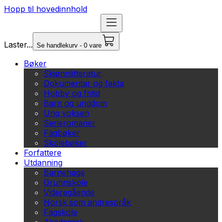
Hopp til hovedinnhold
Laster...
Se handlekurv - 0 vare
Bøker
Skjønnlitteratur
Dokumentar og fakta
Hobby og fritid
Barn og ungdom
Ung voksen
Serieromaner
Fagbøker
Skolebøker
Forfattere
Utdanning
Barnehage
Grunnskole
Videregående
Norsk som andrespråk
Fagskole