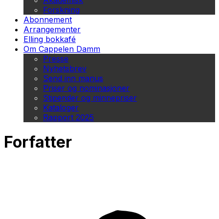
Akademisk
Forskning
Abonnement
Arrangementer
Elling bokkafé
Om Cappelen Damm
Presse
Nyhetsbrev
Send inn manus
Priser og nominasjoner
Stipender og minnepriser
Kataloger
Rapport 2025
Forfatter