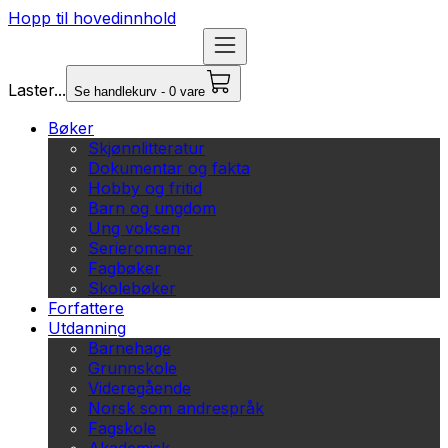
Hopp til hovedinnhold
Laster...
Se handlekurv - 0 vare
Bøker
Skjønnlitteratur
Dokumentar og fakta
Hobby og fritid
Barn og ungdom
Ung voksen
Serieromaner
Fagbøker
Skolebøker
Forfattere
Utdanning
Barnehage
Grunnskole
Videregående
Norsk som andrespråk
Fagskole