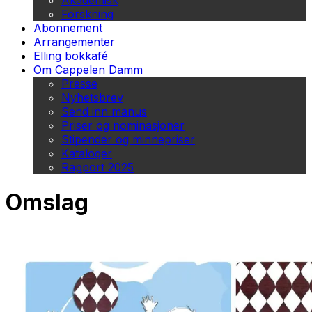
Akademisk
Forskning
Abonnement
Arrangementer
Elling bokkafé
Om Cappelen Damm
Presse
Nyhetsbrev
Send inn manus
Priser og nominasjoner
Stipender og minnepriser
Kataloger
Rapport 2025
Omslag