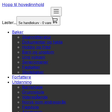
Hopp til hovedinnhold
Laster...
Se handlekurv - 0 vare
Bøker
Skjønnlitteratur
Dokumentar og fakta
Hobby og fritid
Barn og ungdom
Ung voksen
Serieromaner
Fagbøker
Skolebøker
Forfattere
Utdanning
Barnehage
Grunnskole
Videregående
Norsk som andrespråk
Fagskole