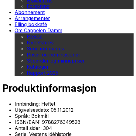
Akademisk
Forskning
Abonnement
Arrangementer
Elling bokkafé
Om Cappelen Damm
Presse
Nyhetsbrev
Send inn manus
Priser og nominasjoner
Stipender og minnepriser
Kataloger
Rapport 2025
Produktinformasjon
Innbinding:
Heftet
Utgivelsesdato:
05.11.2012
Språk:
Bokmål
ISBN/EAN:
9788276349528
Antall sider:
304
Serie:
Vestens idéhistorie