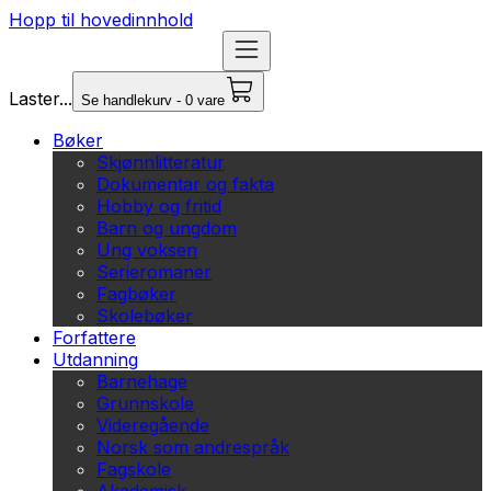
Hopp til hovedinnhold
Laster...
Se handlekurv - 0 vare
Bøker
Skjønnlitteratur
Dokumentar og fakta
Hobby og fritid
Barn og ungdom
Ung voksen
Serieromaner
Fagbøker
Skolebøker
Forfattere
Utdanning
Barnehage
Grunnskole
Videregående
Norsk som andrespråk
Fagskole