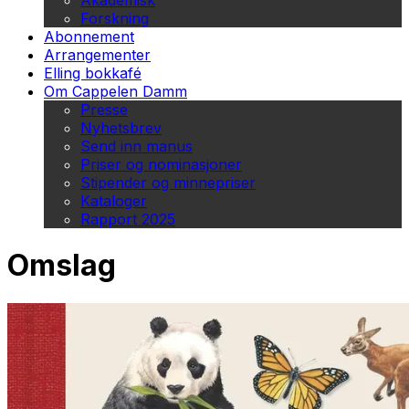
Akademisk
Forskning
Abonnement
Arrangementer
Elling bokkafé
Om Cappelen Damm
Presse
Nyhetsbrev
Send inn manus
Priser og nominasjoner
Stipender og minnepriser
Kataloger
Rapport 2025
Omslag