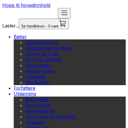
Hopp til hovedinnhold
Laster...
Se handlekurv - 0 vare
Bøker
Skjønnlitteratur
Dokumentar og fakta
Hobby og fritid
Barn og ungdom
Ung voksen
Serieromaner
Fagbøker
Skolebøker
Forfattere
Utdanning
Barnehage
Grunnskole
Videregående
Norsk som andrespråk
Fagskole