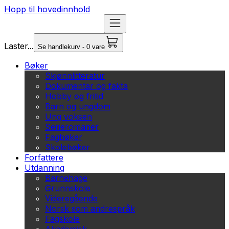
Hopp til hovedinnhold
Laster...
Se handlekurv - 0 vare
Bøker
Skjønnlitteratur
Dokumentar og fakta
Hobby og fritid
Barn og ungdom
Ung voksen
Serieromaner
Fagbøker
Skolebøker
Forfattere
Utdanning
Barnehage
Grunnskole
Videregående
Norsk som andrespråk
Fagskole