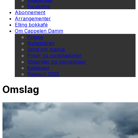
Akademisk
Forskning
Abonnement
Arrangementer
Elling bokkafé
Om Cappelen Damm
Presse
Nyhetsbrev
Send inn manus
Priser og nominasjoner
Stipender og minnepriser
Kataloger
Rapport 2025
Omslag