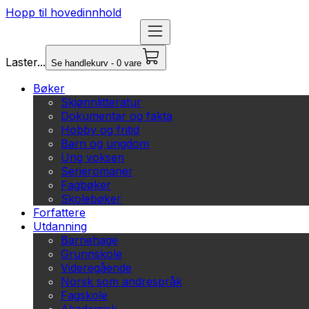
Hopp til hovedinnhold
Laster...
Se handlekurv - 0 vare
Bøker
Skjønnlitteratur
Dokumentar og fakta
Hobby og fritid
Barn og ungdom
Ung voksen
Serieromaner
Fagbøker
Skolebøker
Forfattere
Utdanning
Barnehage
Grunnskole
Videregående
Norsk som andrespråk
Fagskole