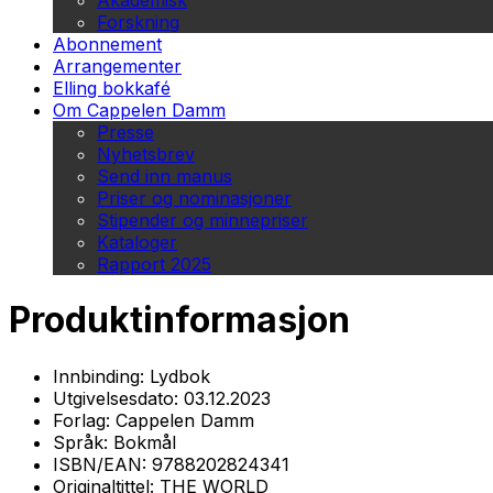
Akademisk
Forskning
Abonnement
Arrangementer
Elling bokkafé
Om Cappelen Damm
Presse
Nyhetsbrev
Send inn manus
Priser og nominasjoner
Stipender og minnepriser
Kataloger
Rapport 2025
Produktinformasjon
Innbinding:
Lydbok
Utgivelsesdato:
03.12.2023
Forlag:
Cappelen Damm
Språk:
Bokmål
ISBN/EAN:
9788202824341
Originaltittel:
THE WORLD