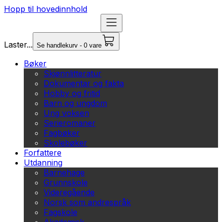
Hopp til hovedinnhold
Laster...
Se handlekurv - 0 vare
Bøker
Skjønnlitteratur
Dokumentar og fakta
Hobby og fritid
Barn og ungdom
Ung voksen
Serieromaner
Fagbøker
Skolebøker
Forfattere
Utdanning
Barnehage
Grunnskole
Videregående
Norsk som andrespråk
Fagskole