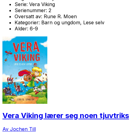
Serie:
Vera Viking
Serienummer:
2
Oversatt av:
Rune R. Moen
Kategorier:
Barn og ungdom, Lese selv
Alder:
6-9
Vera Viking lærer seg noen tjuvtriks
Av Jochen Till