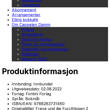
Akademisk
Forskning
Abonnement
Arrangementer
Elling bokkafé
Om Cappelen Damm
Presse
Nyhetsbrev
Send inn manus
Priser og nominasjoner
Stipender og minnepriser
Kataloger
Rapport 2025
Produktinformasjon
Innbinding:
Innbundet
Utgivelsesdato:
02.08.2022
Forlag:
Fontini Forlag
Språk:
Bokmål
ISBN/EAN:
9788283731460
Originaltittel:
Freya und die Furcthlosen 2