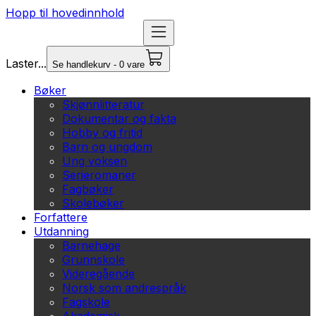
Hopp til hovedinnhold
Laster...
Se handlekurv - 0 vare
Bøker
Skjønnlitteratur
Dokumentar og fakta
Hobby og fritid
Barn og ungdom
Ung voksen
Serieromaner
Fagbøker
Skolebøker
Forfattere
Utdanning
Barnehage
Grunnskole
Videregående
Norsk som andrespråk
Fagskole