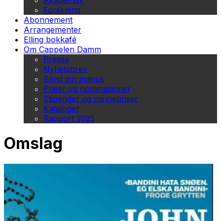
Akademisk
Forskning
Abonnement
Arrangementer
Elling bokkafé
Om Cappelen Damm
Presse
Nyhetsbrev
Send inn manus
Priser og nominasjoner
Stipender og minnepriser
Kataloger
Rapport 2025
Omslag