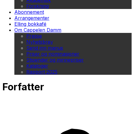
Akademisk
Forskning
Abonnement
Arrangementer
Elling bokkafé
Om Cappelen Damm
Presse
Nyhetsbrev
Send inn manus
Priser og nominasjoner
Stipender og minnepriser
Kataloger
Rapport 2025
Forfatter