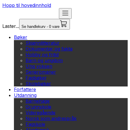
Hopp til hovedinnhold
Laster...
Se handlekurv - 0 vare
Bøker
Skjønnlitteratur
Dokumentar og fakta
Hobby og fritid
Barn og ungdom
Ung voksen
Serieromaner
Fagbøker
Skolebøker
Forfattere
Utdanning
Barnehage
Grunnskole
Videregående
Norsk som andrespråk
Fagskole