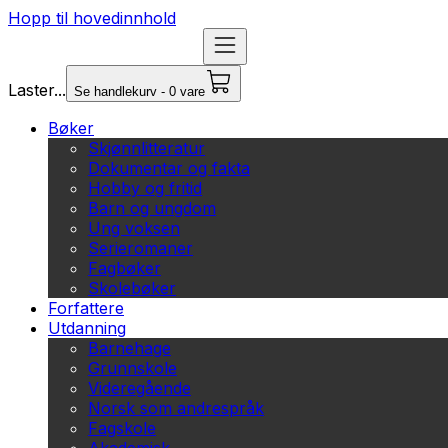
Hopp til hovedinnhold
Laster...
Se handlekurv - 0 vare
Bøker
Skjønnlitteratur
Dokumentar og fakta
Hobby og fritid
Barn og ungdom
Ung voksen
Serieromaner
Fagbøker
Skolebøker
Forfattere
Utdanning
Barnehage
Grunnskole
Videregående
Norsk som andrespråk
Fagskole