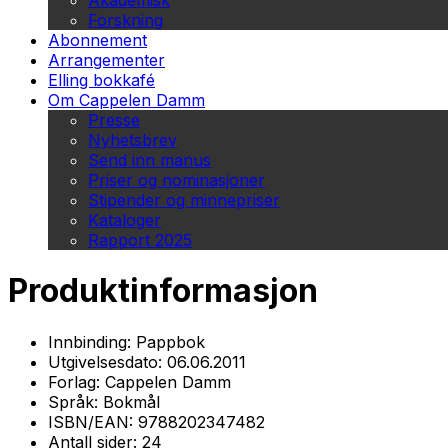
Akademisk
Forskning
Abonnement
Arrangementer
Elling bokkafé
Om Cappelen Damm
Presse
Nyhetsbrev
Send inn manus
Priser og nominasjoner
Stipender og minnepriser
Kataloger
Rapport 2025
Produktinformasjon
Innbinding:
Pappbok
Utgivelsesdato:
06.06.2011
Forlag:
Cappelen Damm
Språk:
Bokmål
ISBN/EAN:
9788202347482
Antall sider:
24