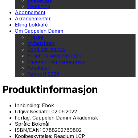
Akademisk
Forskning
Abonnement
Arrangementer
Elling bokkafé
Om Cappelen Damm
Presse
Nyhetsbrev
Send inn manus
Priser og nominasjoner
Stipender og minnepriser
Kataloger
Rapport 2025
Produktinformasjon
Innbinding:
Ebok
Utgivelsesdato:
02.06.2022
Forlag:
Cappelen Damm Akademisk
Språk:
Bokmål
ISBN/EAN:
9788202769802
Kopibeskyttelse:
Readium LCP