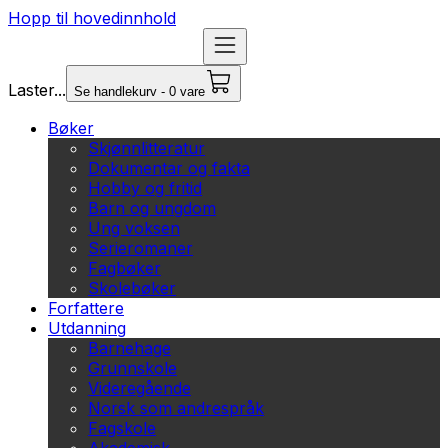
Hopp til hovedinnhold
Laster...
Se handlekurv - 0 vare
Bøker
Skjønnlitteratur
Dokumentar og fakta
Hobby og fritid
Barn og ungdom
Ung voksen
Serieromaner
Fagbøker
Skolebøker
Forfattere
Utdanning
Barnehage
Grunnskole
Videregående
Norsk som andrespråk
Fagskole