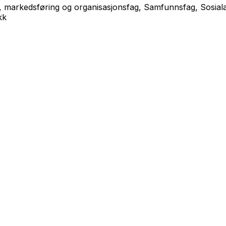
arkedsføring og organisasjonsfag, Samfunnsfag, Sosialantr
kk