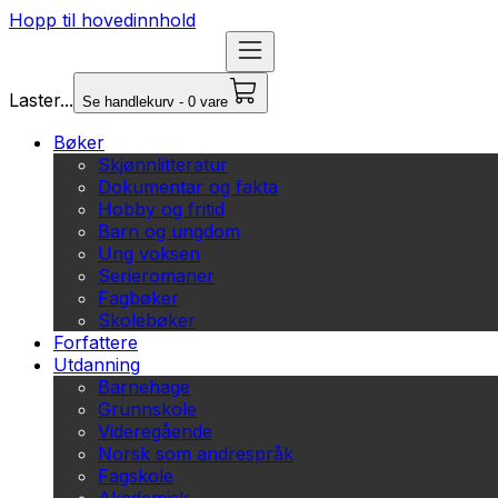
Hopp til hovedinnhold
Laster...
Se handlekurv - 0 vare
Bøker
Skjønnlitteratur
Dokumentar og fakta
Hobby og fritid
Barn og ungdom
Ung voksen
Serieromaner
Fagbøker
Skolebøker
Forfattere
Utdanning
Barnehage
Grunnskole
Videregående
Norsk som andrespråk
Fagskole