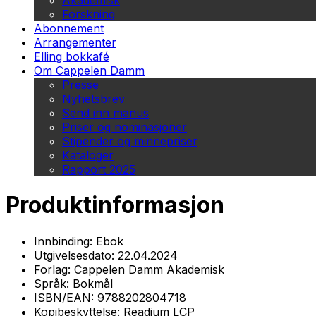
Akademisk
Forskning
Abonnement
Arrangementer
Elling bokkafé
Om Cappelen Damm
Presse
Nyhetsbrev
Send inn manus
Priser og nominasjoner
Stipender og minnepriser
Kataloger
Rapport 2025
Produktinformasjon
Innbinding:
Ebok
Utgivelsesdato:
22.04.2024
Forlag:
Cappelen Damm Akademisk
Språk:
Bokmål
ISBN/EAN:
9788202804718
Kopibeskyttelse:
Readium LCP