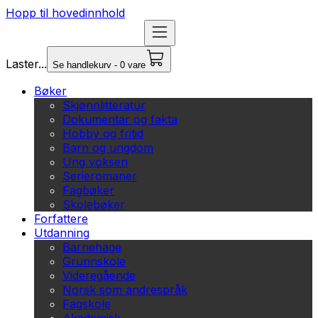
Hopp til hovedinnhold
Laster...
Se handlekurv - 0 vare
Bøker
Skjønnlitteratur
Dokumentar og fakta
Hobby og fritid
Barn og ungdom
Ung voksen
Serieromaner
Fagbøker
Skolebøker
Forfattere
Utdanning
Barnehage
Grunnskole
Videregående
Norsk som andrespråk
Fagskole