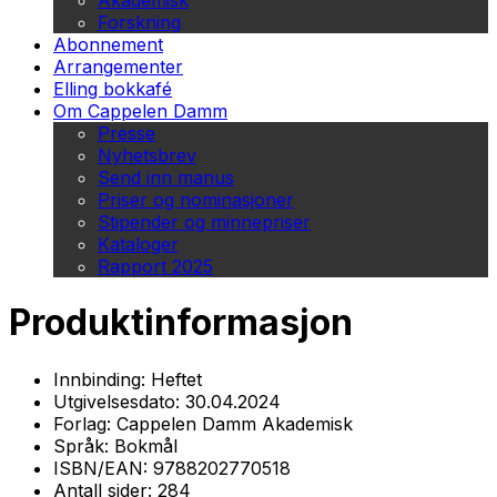
Akademisk
Forskning
Abonnement
Arrangementer
Elling bokkafé
Om Cappelen Damm
Presse
Nyhetsbrev
Send inn manus
Priser og nominasjoner
Stipender og minnepriser
Kataloger
Rapport 2025
Produktinformasjon
Innbinding:
Heftet
Utgivelsesdato:
30.04.2024
Forlag:
Cappelen Damm Akademisk
Språk:
Bokmål
ISBN/EAN:
9788202770518
Antall sider:
284