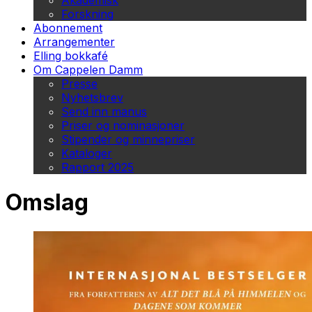
Akademisk
Forskning
Abonnement
Arrangementer
Elling bokkafé
Om Cappelen Damm
Presse
Nyhetsbrev
Send inn manus
Priser og nominasjoner
Stipender og minnepriser
Kataloger
Rapport 2025
Omslag