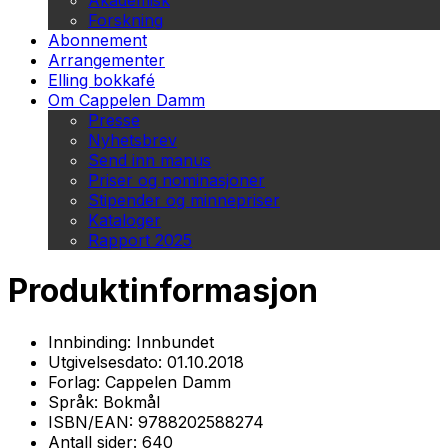
Akademisk
Forskning
Abonnement
Arrangementer
Elling bokkafé
Om Cappelen Damm
Presse
Nyhetsbrev
Send inn manus
Priser og nominasjoner
Stipender og minnepriser
Kataloger
Rapport 2025
Produktinformasjon
Innbinding:
Innbundet
Utgivelsesdato:
01.10.2018
Forlag:
Cappelen Damm
Språk:
Bokmål
ISBN/EAN:
9788202588274
Antall sider:
640