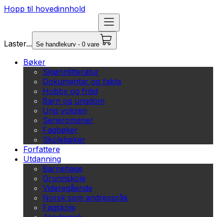
Hopp til hovedinnhold
Laster...
Se handlekurv - 0 vare
Bøker
Skjønnlitteratur
Dokumentar og fakta
Hobby og fritid
Barn og ungdom
Ung voksen
Serieromaner
Fagbøker
Skolebøker
Forfattere
Utdanning
Barnehage
Grunnskole
Videregående
Norsk som andrespråk
Fagskole