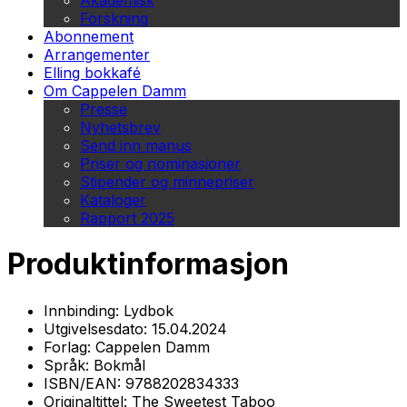
Akademisk
Forskning
Abonnement
Arrangementer
Elling bokkafé
Om Cappelen Damm
Presse
Nyhetsbrev
Send inn manus
Priser og nominasjoner
Stipender og minnepriser
Kataloger
Rapport 2025
Produktinformasjon
Innbinding:
Lydbok
Utgivelsesdato:
15.04.2024
Forlag:
Cappelen Damm
Språk:
Bokmål
ISBN/EAN:
9788202834333
Originaltittel:
The Sweetest Taboo