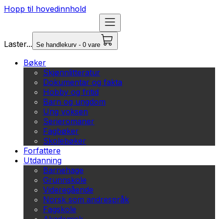
Hopp til hovedinnhold
Laster...
Se handlekurv - 0 vare
Bøker
Skjønnlitteratur
Dokumentar og fakta
Hobby og fritid
Barn og ungdom
Ung voksen
Serieromaner
Fagbøker
Skolebøker
Forfattere
Utdanning
Barnehage
Grunnskole
Videregående
Norsk som andrespråk
Fagskole