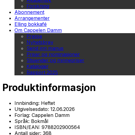
Akademisk
Forskning
Abonnement
Arrangementer
Elling bokkafé
Om Cappelen Damm
Presse
Nyhetsbrev
Send inn manus
Priser og nominasjoner
Stipender og minnepriser
Kataloger
Rapport 2025
Produktinformasjon
Innbinding:
Heftet
Utgivelsesdato:
12.06.2026
Forlag:
Cappelen Damm
Språk:
Bokmål
ISBN/EAN:
9788202900564
Antall sider:
368