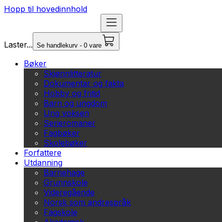
Hopp til hovedinnhold
Laster...
Se handlekurv - 0 vare
Bøker
Skjønnlitteratur
Dokumentar og fakta
Hobby og fritid
Barn og ungdom
Ung voksen
Serieromaner
Fagbøker
Skolebøker
Forfattere
Utdanning
Barnehage
Grunnskole
Videregående
Norsk som andrespråk
Fagskole