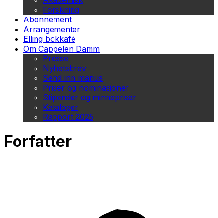
Akademisk
Forskning
Abonnement
Arrangementer
Elling bokkafé
Om Cappelen Damm
Presse
Nyhetsbrev
Send inn manus
Priser og nominasjoner
Stipender og minnepriser
Kataloger
Rapport 2025
Forfatter