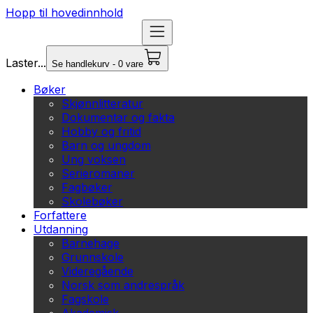
Hopp til hovedinnhold
Laster...
Se handlekurv - 0 vare
Bøker
Skjønnlitteratur
Dokumentar og fakta
Hobby og fritid
Barn og ungdom
Ung voksen
Serieromaner
Fagbøker
Skolebøker
Forfattere
Utdanning
Barnehage
Grunnskole
Videregående
Norsk som andrespråk
Fagskole