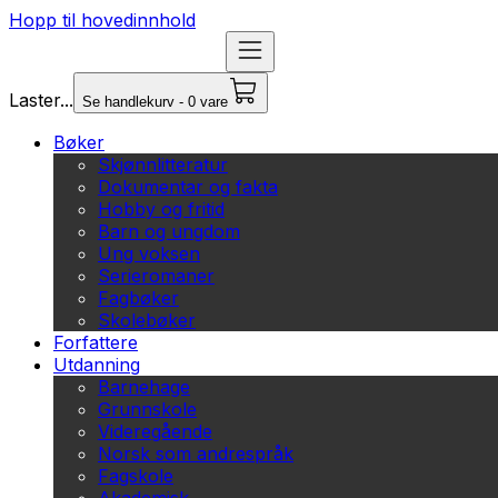
Hopp til hovedinnhold
Laster...
Se handlekurv - 0 vare
Bøker
Skjønnlitteratur
Dokumentar og fakta
Hobby og fritid
Barn og ungdom
Ung voksen
Serieromaner
Fagbøker
Skolebøker
Forfattere
Utdanning
Barnehage
Grunnskole
Videregående
Norsk som andrespråk
Fagskole