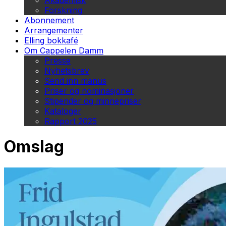
Akademisk
Forskning
Abonnement
Arrangementer
Elling bokkafé
Om Cappelen Damm
Presse
Nyhetsbrev
Send inn manus
Priser og nominasjoner
Stipender og minnepriser
Kataloger
Rapport 2025
Omslag