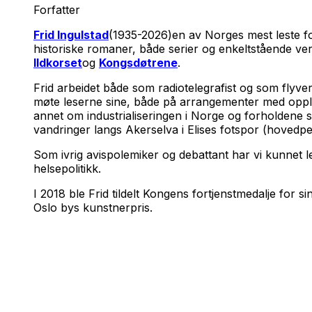
Forfatter
Frid Ingulstad
(1935-2026)en av Norges mest leste forf
historiske romaner, både serier og enkeltstående verk. 
Ildkorset
og
Kongsdøtrene
.
Frid arbeidet både som radiotelegrafist og som flyver
møte leserne sine, både på arrangementer med opplesn
annet om industrialiseringen i Norge og forholdene s
vandringer langs Akerselva i Elises fotspor (hovedpe
Som ivrig avispolemiker og debattant har vi kunnet 
helsepolitikk.
I 2018 ble Frid tildelt Kongens fortjenstmedalje for s
Oslo bys kunstnerpris.