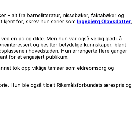
er – alt fra barnelitteratur, nissebøker, faktabøker og
t kjent for, skrev hun serier som
Ingebjørg Olavsdatter
,
e ved en pc og dikte. Men hun var også veldig glad i å
ieinteressert og besitter betydelige kunnskaper, blant
eidsplassene i hovedstaden. Hun arrangerte flere ganger
ant for et engasjert publikum.
t annet tok opp viktige temaer som eldreomsorg og
storie. Hun ble også tildelt Riksmålsforbundets ærespris og