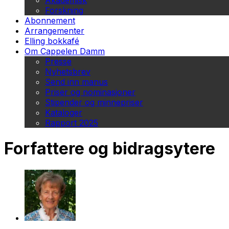
Akademisk
Forskning
Abonnement
Arrangementer
Elling bokkafé
Om Cappelen Damm
Presse
Nyhetsbrev
Send inn manus
Priser og nominasjoner
Stipender og minnepriser
Kataloger
Rapport 2025
Forfattere og bidragsytere