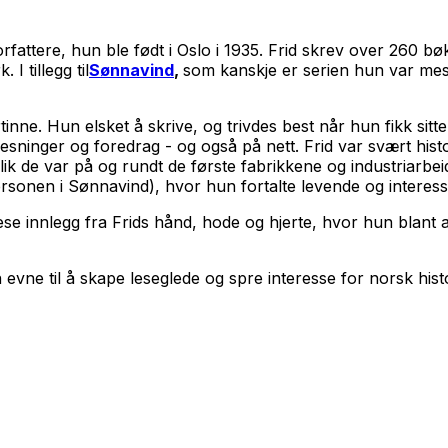
attere, hun ble født i Oslo i 1935. Frid skrev over 260 bøk
I tillegg til
Sønnavind
,
som kanskje er serien hun var mes
tinne. Hun elsket å skrive, og trivdes best når hun fikk sitt
inger og foredrag - og også på nett. Frid var svært histor
lik de var på og rundt de første fabrikkene og industriarb
rsonen i Sønnavind), hvor hun fortalte levende og interess
lese innlegg fra Frids hånd, hode og hjerte, hvor hun blan
in evne til å skape leseglede og spre interesse for norsk hi