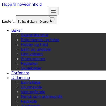
Hopp til hovedinnhold
Laster...
Se handlekurv - 0 vare
Bøker
Skjønnlitteratur
Dokumentar og fakta
Hobby og fritid
Barn og ungdom
Ung voksen
Serieromaner
Fagbøker
Skolebøker
Forfattere
Utdanning
Barnehage
Grunnskole
Videregående
Norsk som andrespråk
Fagskole