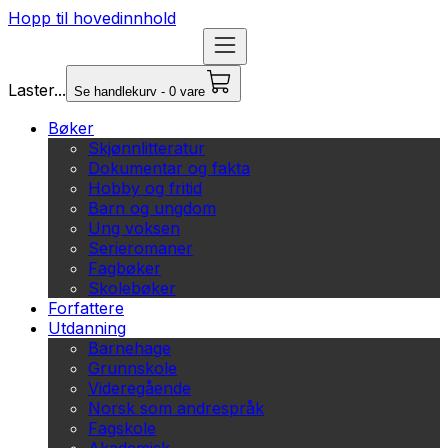
Hopp til hovedinnhold
Laster...
Se handlekurv - 0 vare
Bøker
Skjønnlitteratur
Dokumentar og fakta
Hobby og fritid
Barn og ungdom
Ung voksen
Serieromaner
Fagbøker
Skolebøker
Forfattere
Utdanning
Barnehage
Grunnskole
Videregående
Norsk som andrespråk
Fagskole