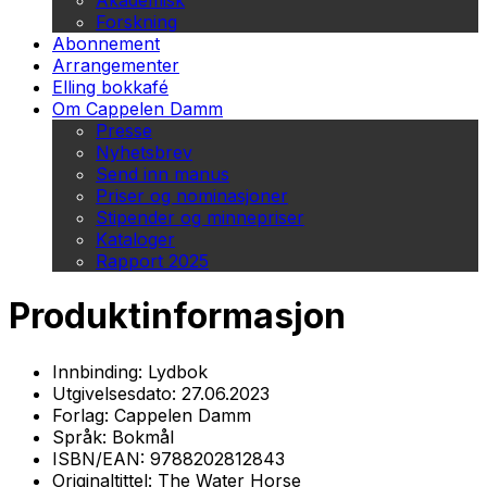
Akademisk
Forskning
Abonnement
Arrangementer
Elling bokkafé
Om Cappelen Damm
Presse
Nyhetsbrev
Send inn manus
Priser og nominasjoner
Stipender og minnepriser
Kataloger
Rapport 2025
Produktinformasjon
Innbinding:
Lydbok
Utgivelsesdato:
27.06.2023
Forlag:
Cappelen Damm
Språk:
Bokmål
ISBN/EAN:
9788202812843
Originaltittel:
The Water Horse